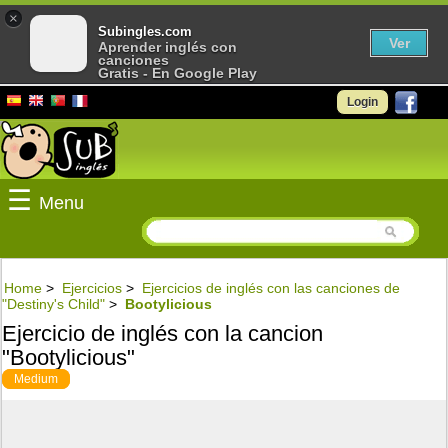
×
Subingles.com
Ver
Aprender inglés con
canciones
Gratis - En Google Play
Login
☰
Menu
Home
>
Ejercicios
>
Ejercicios de inglés con las canciones de
"Destiny's Child"
>
Bootylicious
Ejercicio de inglés con la cancion
"Bootylicious"
Medium