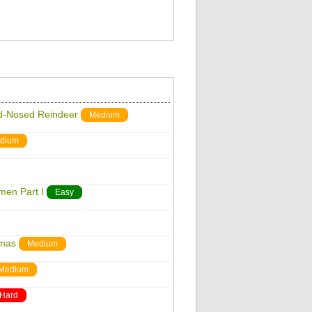
ed-Nosed Reindeer
Medium
dium
men Part I
Easy
tmas
Medium
Medium
Hard