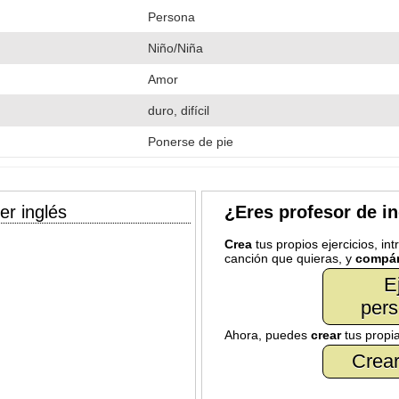
Persona
Niño/Niña
Amor
duro, difícil
Ponerse de pie
er inglés
¿Eres profesor de i
Crea
tus propios ejercicios, in
canción que quieras, y
compár
E
pers
Ahora, puedes
crear
tus propi
Crear