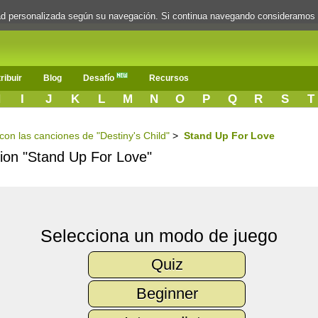
dad personalizada según su navegación. Si continua navegando consideramos
ribuir
Blog
Desafío
Recursos
H
I
J
K
L
M
N
O
P
Q
R
S
T
 con las canciones de "Destiny's Child"
>
Stand Up For Love
ncion "Stand Up For Love"
Selecciona un modo de juego
Quiz
Beginner