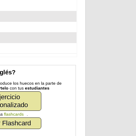
nglés?
troduce los huecos en la parte de
telo
con tus
estudiantes
jercicio
onalizado
as
flashcards
.
 Flashcard