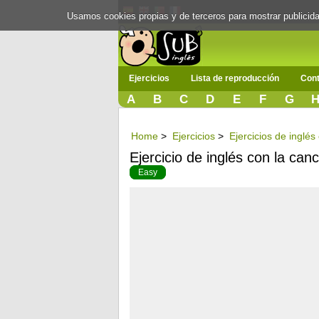
Usamos cookies propias y de terceros para mostrar publici
Ejercicios
Lista de reproducción
Cont
A
B
C
D
E
F
G
Home
>
Ejercicios
>
Ejercicios de inglés
Ejercicio de inglés con la ca
Easy