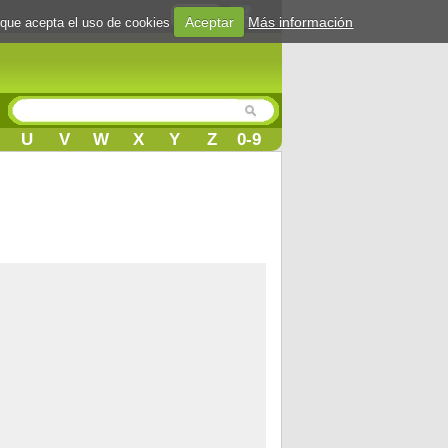
Login
Aceptar
Más información
 que acepta el uso de cookies
U
V
W
X
Y
Z
0-9