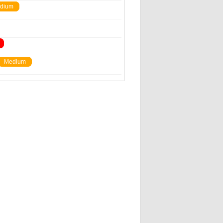
dium
Medium