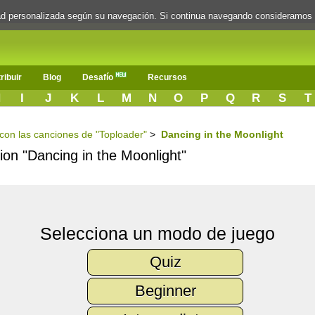
dad personalizada según su navegación. Si continua navegando consideramos
ribuir
Blog
Desafío
Recursos
H
I
J
K
L
M
N
O
P
Q
R
S
T
s con las canciones de "Toploader"
>
Dancing in the Moonlight
cion "Dancing in the Moonlight"
Selecciona un modo de juego
Quiz
Beginner