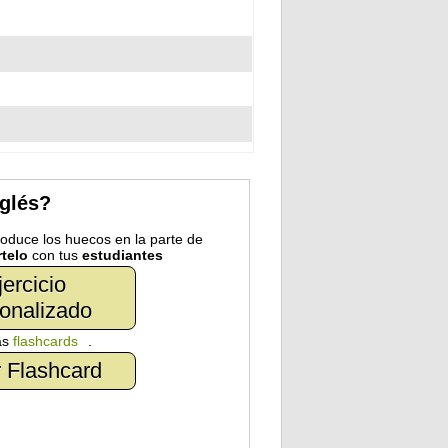
nglés?
troduce los huecos en la parte de
telo
con tus
estudiantes
jercicio
onalizado
as
flashcards
.
 Flashcard