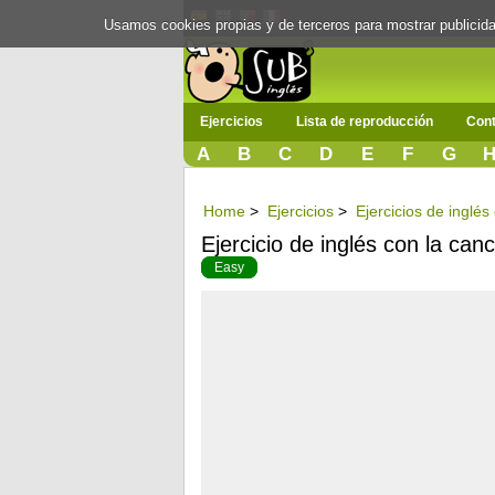
Usamos cookies propias y de terceros para mostrar publici
Ejercicios
Lista de reproducción
Cont
A
B
C
D
E
F
G
Home
>
Ejercicios
>
Ejercicios de inglé
Ejercicio de inglés con la can
Easy