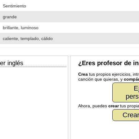
Sentimiento
grande
brillante, luminoso
caliente, templado, cálido
er inglés
¿Eres profesor de i
Crea
tus propios ejercicios, in
canción que quieras, y
compár
E
pers
Ahora, puedes
crear
tus propi
Crear