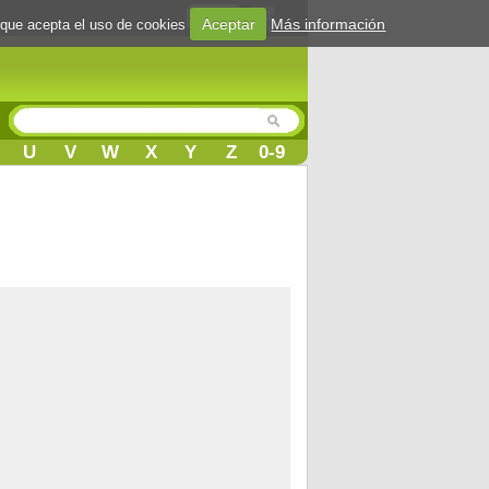
Login
Aceptar
Más información
 que acepta el uso de cookies
U
V
W
X
Y
Z
0-9