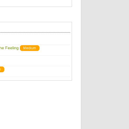
The Feeling
Medium
m