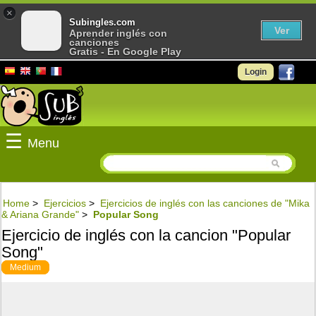
×
Subingles.com
Ver
Aprender inglés con
canciones
Gratis - En Google Play
Login
☰
Menu
Home
>
Ejercicios
>
Ejercicios de inglés con las canciones de "Mika
& Ariana Grande"
>
Popular Song
Ejercicio de inglés con la cancion "Popular
Song"
Medium