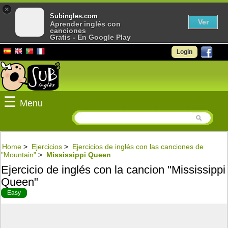
×
Subingles.com
Ver
Aprender inglés con
canciones
Gratis - En Google Play
Login
☰
Menu
Home
>
Ejercicios
>
Ejercicios de inglés con las canciones de
"Mountain"
>
Mississippi Queen
Ejercicio de inglés con la cancion "Mississippi
Queen"
Easy