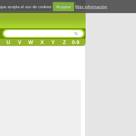
Login
Aceptar
Más información
 que acepta el uso de cookies
U
V
W
X
Y
Z
0-9