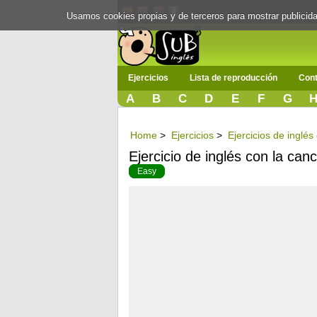
Usamos cookies propias y de terceros para mostrar publici
Ejercicios
Lista de reproducción
Cont
A
B
C
D
E
F
G
Home
>
Ejercicios
>
Ejercicios de inglé
Ejercicio de inglés con la can
Easy