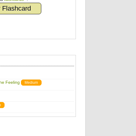
 Flashcard
The Feeling
Medium
m