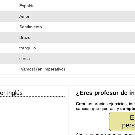
Espalda
Amor
Sentimiento
Brazo
tranquilo
cerca
¡Vamos! (en imperativo)
er inglés
¿Eres profesor de i
Crea
tus propios ejercicios, in
canción que quieras, y
compár
E
pers
Ahora, puedes
crear
tus propi