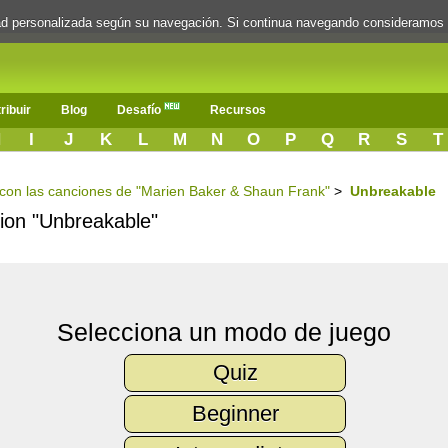
dad personalizada según su navegación. Si continua navegando consideramos
ribuir
Blog
Desafío
Recursos
H
I
J
K
L
M
N
O
P
Q
R
S
T
s con las canciones de "Marien Baker & Shaun Frank"
>
Unbreakable
cion "Unbreakable"
Selecciona un modo de juego
Quiz
Beginner