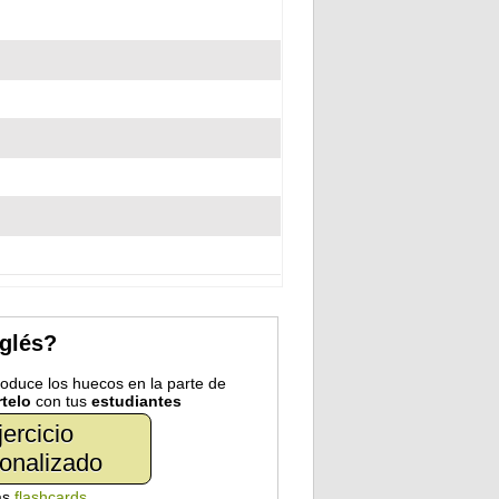
nglés?
troduce los huecos en la parte de
telo
con tus
estudiantes
jercicio
onalizado
as
flashcards
.