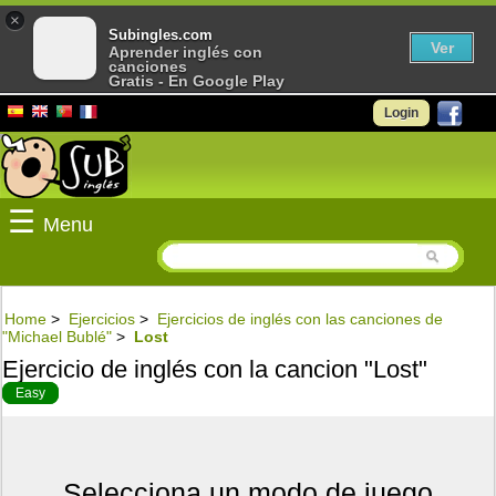
×
Subingles.com
Ver
Aprender inglés con
canciones
Gratis - En Google Play
Login
☰
Menu
Home
>
Ejercicios
>
Ejercicios de inglés con las canciones de
"Michael Bublé"
>
Lost
Ejercicio de inglés con la cancion "Lost"
Easy
Selecciona un modo de juego