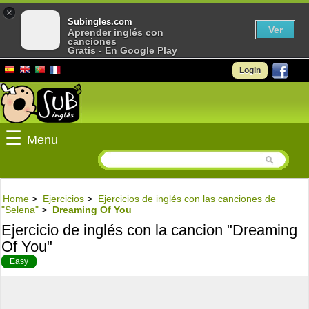
×
Subingles.com
Ver
Aprender inglés con
canciones
Gratis - En Google Play
Login
☰
Menu
Home
>
Ejercicios
>
Ejercicios de inglés con las canciones de
"Selena"
>
Dreaming Of You
Ejercicio de inglés con la cancion "Dreaming
Of You"
Easy