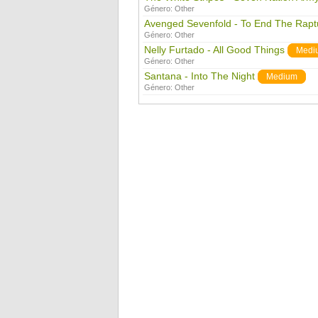
Género:
Other
Avenged Sevenfold - To End The Rapt
Género:
Other
Nelly Furtado - All Good Things
Medi
Género:
Other
Santana - Into The Night
Medium
Género:
Other