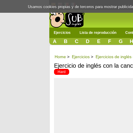
Usamos cookies propias y de terceros para mostrar publici
Ejercicios
Lista de reproducción
Cont
A
B
C
D
E
F
G
Home
>
Ejercicios
>
Ejercicios de inglé
Ejercicio de inglés con la can
Hard