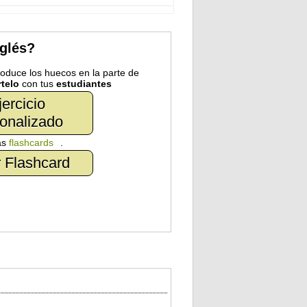
nglés?
troduce los huecos en la parte de
telo
con tus
estudiantes
jercicio
onalizado
as
flashcards
.
 Flashcard