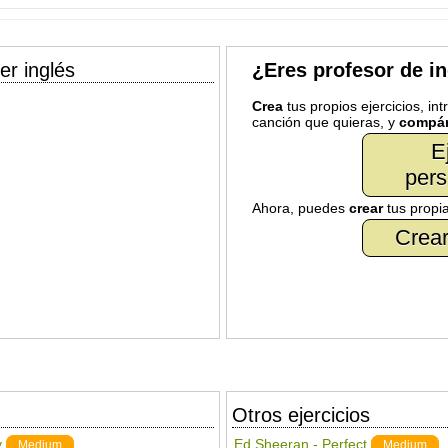
er inglés
¿Eres profesor de i
Crea
tus propios ejercicios, in
canción que quieras, y
compár
E
pers
Ahora, puedes
crear
tus propi
Crear
Otros ejercicios
y
Ed Sheeran - Perfect
Medium
Medium