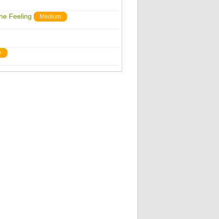
The Feeling
Medium
m