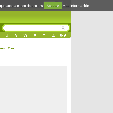
Login
Aceptar
Más información
 que acepta el uso de cookies
U
V
W
X
Y
Z
0-9
ound You