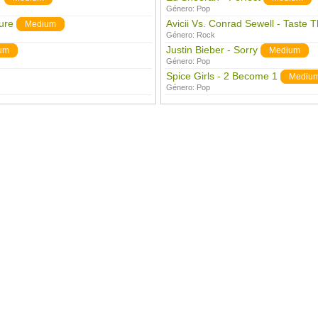
Género:
Pop
ure
Avicii Vs. Conrad Sewell - Taste 
Medium
Género:
Rock
Justin Bieber - Sorry
um
Medium
Género:
Pop
Spice Girls - 2 Become 1
Mediu
Género:
Pop