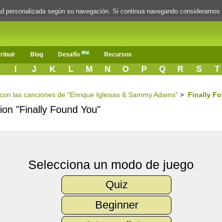
dad personalizada según su navegación. Si continua navegando consideramos
ribuir
Blog
Desafío
Recursos
H
I
J
K
L
M
N
O
P
Q
R
S
T
s con las canciones de "Enrique Iglesias & Sammy Adams"
>
Finally F
cion "Finally Found You"
Selecciona un modo de juego
Quiz
Beginner