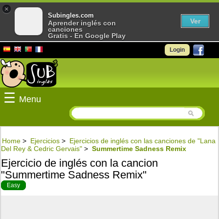
×
Subingles.com
Ver
Aprender inglés con
canciones
Gratis - En Google Play
Login
☰
Menu
Home
>
Ejercicios
>
Ejercicios de inglés con las canciones de "Lana
Del Rey & Cedric Gervais"
>
Summertime Sadness Remix
Ejercicio de inglés con la cancion
"Summertime Sadness Remix"
Easy