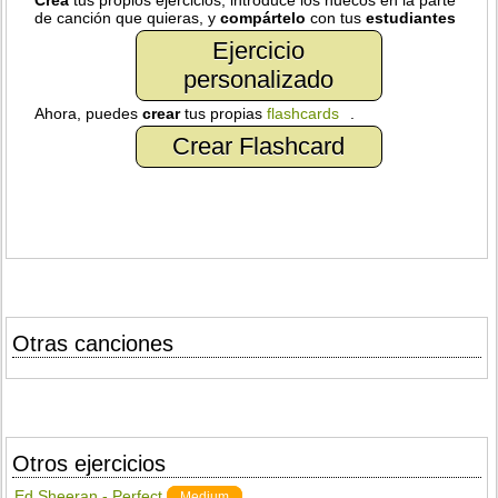
Crea
tus propios ejercicios, introduce los huecos en la parte
de canción que quieras, y
compártelo
con tus
estudiantes
Ejercicio
personalizado
Ahora, puedes
crear
tus propias
flashcards
.
Crear Flashcard
Otras canciones
Otros ejercicios
Ed Sheeran - Perfect
Medium