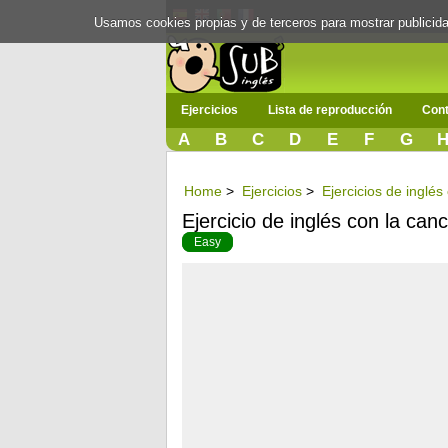
Usamos cookies propias y de terceros para mostrar publici
Ejercicios
Lista de reproducción
Cont
A
B
C
D
E
F
G
Home
>
Ejercicios
>
Ejercicios de inglé
Ejercicio de inglés con la canc
Easy