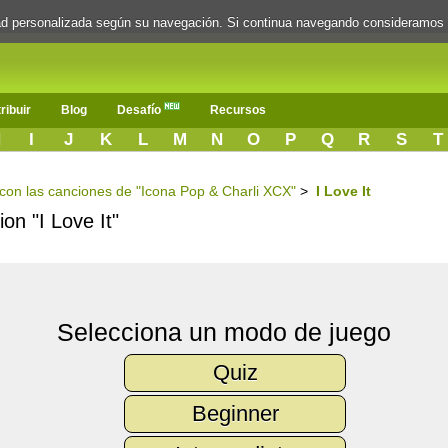
dad personalizada según su navegación. Si continua navegando consideramos
ribuir
Blog
Desafío
Recursos
H
I
J
K
L
M
N
O
P
Q
R
S
T
s con las canciones de "Icona Pop & Charli XCX"
>
I Love It
ion "I Love It"
Selecciona un modo de juego
Quiz
Beginner