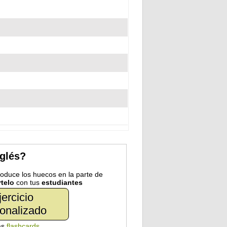
nglés?
troduce los huecos en la parte de
telo
con tus
estudiantes
jercicio
onalizado
as
flashcards
.