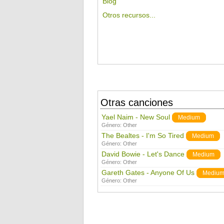
Blog
Otros recursos...
Otras canciones
Yael Naim - New Soul
Medium
Género:
Other
The Bealtes - I'm So Tired
Medium
Género:
Other
David Bowie - Let's Dance
Medium
Género:
Other
Gareth Gates - Anyone Of Us
Mediu
Género:
Other