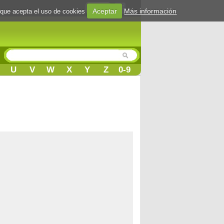
Login
Aceptar
Más información
 que acepta el uso de cookies
U
V
W
X
Y
Z
0-9