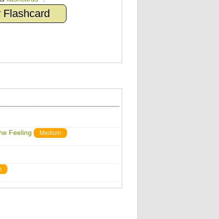
 Flashcard
The Feeling
Medium
m