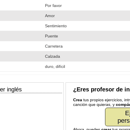
Por favor
Amor
Sentimiento
Puente
Carretera
Calzada
duro, difícil
er inglés
¿Eres profesor de i
Crea
tus propios ejercicios, in
canción que quieras, y
compár
E
pers
Ahora, puedes
crear
tus propi