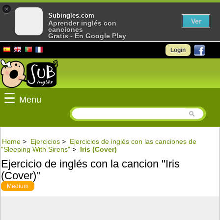
×
Subingles.com
Ver
Aprender inglés con
canciones
Gratis - En Google Play
Login
☰
Menu
Home
>
Ejercicios
>
Ejercicios de inglés con las canciones de
"Sleeping With Sirens"
>
Iris (Cover)
Ejercicio de inglés con la cancion "Iris
(Cover)"
Medium