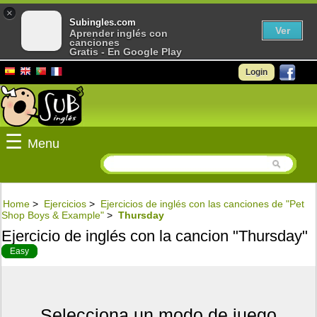
×
Subingles.com
Ver
Aprender inglés con
canciones
Gratis - En Google Play
Login
☰
Menu
Home
>
Ejercicios
>
Ejercicios de inglés con las canciones de "Pet
Shop Boys & Example"
>
Thursday
Ejercicio de inglés con la cancion "Thursday"
Easy
Selecciona un modo de juego