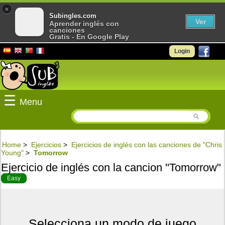
×
Subingles.com
Ver
Aprender inglés con
canciones
Gratis - En Google Play
Login
☰
Menu
Home
>
Ejercicios
>
Ejercicios de inglés con las canciones de "Chris
Young"
>
Tomorrow
Ejercicio de inglés con la cancion "Tomorrow"
Easy
Selecciona un modo de juego