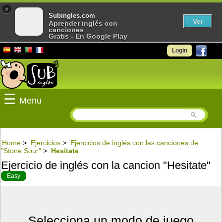
×
Subingles.com
Ver
Aprender inglés con
canciones
Gratis - En Google Play
Login
☰
Menu
Home
>
Ejercicios
>
Ejercicios de inglés con las canciones de
"Stone Sour"
>
Hesitate
Ejercicio de inglés con la cancion "Hesitate"
Easy
Selecciona un modo de juego