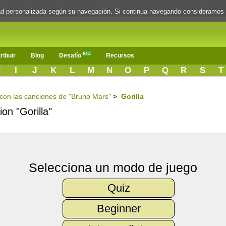
dad personalizada según su navegación. Si continua navegando consideramos
ribuir
Blog
Desafío
Recursos
H
I
J
K
L
M
N
O
P
Q
R
S
T
s con las canciones de "Bruno Mars"
>
Gorilla
ion "Gorilla"
Selecciona un modo de juego
Quiz
Beginner