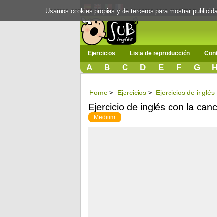
Usamos cookies propias y de terceros para mostrar publici
Ejercicios
Lista de reproducción
Cont
A
B
C
D
E
F
G
Home
>
Ejercicios
>
Ejercicios de inglé
Ejercicio de inglés con la canc
Medium