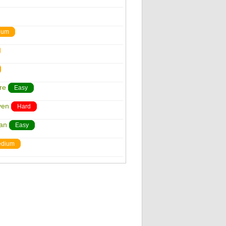
ium
re
Easy
ven
Hard
an
Easy
dium