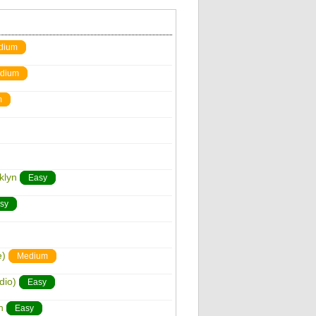
dium
dium
m
klyn
Easy
sy
e)
Medium
dio)
Easy
n
Easy