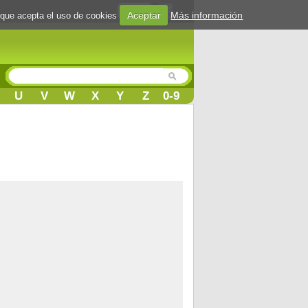
Login
Aceptar
Más información
 que acepta el uso de cookies
U
V
W
X
Y
Z
0-9