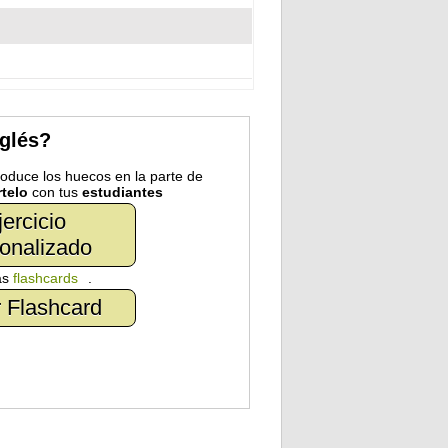
nglés?
troduce los huecos en la parte de
telo
con tus
estudiantes
jercicio
onalizado
as
flashcards
.
 Flashcard