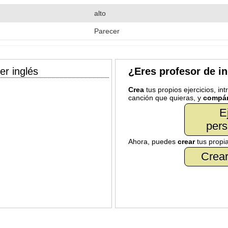
alto
Parecer
er inglés
¿Eres profesor de i
Crea
tus propios ejercicios, in
canción que quieras, y
compár
E
pers
Ahora, puedes
crear
tus propi
Crear