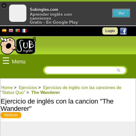
×
Subingles.com
Ver
Aprender inglés con
canciones
Gratis - En Google Play
Login
☰
Menu
Home
>
Ejercicios
>
Ejercicios de inglés con las canciones de
"Status Quo"
>
The Wanderer
Ejercicio de inglés con la cancion "The
Wanderer"
Medium