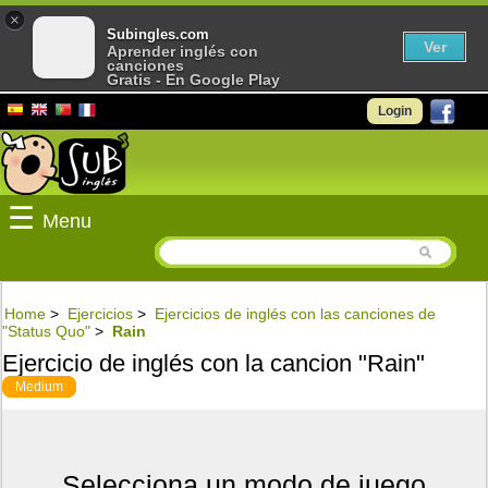
×
Subingles.com
Ver
Aprender inglés con
canciones
Gratis - En Google Play
Login
☰
Menu
Home
>
Ejercicios
>
Ejercicios de inglés con las canciones de
"Status Quo"
>
Rain
Ejercicio de inglés con la cancion "Rain"
Medium
Selecciona un modo de juego