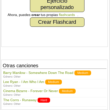
Ejercicio
personalizado
Ahora, puedes
crear
tus propias
flashcards
.
Crear Flashcard
Otras canciones
Barry Manilow - Somewhere Down The Road
Medium
Género:
Other
Lee Ryan - I Am Who I Am
Medium
Género:
Other
Cinema Bizarre - Forever Or Never
Medium
Género:
Other
The Corrs - Runaway
Hard
Género:
Other