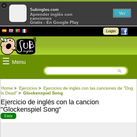
×
Subingles.com
Ver
Aprender inglés con
canciones
Gratis - En Google Play
Login
☰
Menu
Home
>
Ejercicios
>
Ejercicios de inglés con las canciones de "Dog
Is Dead"
>
Glockenspiel Song
Ejercicio de inglés con la cancion
"Glockenspiel Song"
Easy