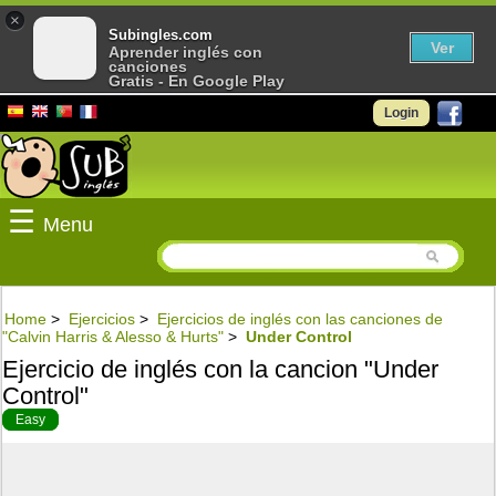
×
Subingles.com
Ver
Aprender inglés con
canciones
Gratis - En Google Play
Login
☰
Menu
Home
>
Ejercicios
>
Ejercicios de inglés con las canciones de
"Calvin Harris & Alesso & Hurts"
>
Under Control
Ejercicio de inglés con la cancion "Under
Control"
Easy