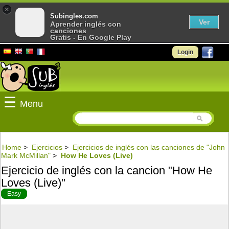
×
Subingles.com
Ver
Aprender inglés con
canciones
Gratis - En Google Play
Login
☰
Menu
Home
>
Ejercicios
>
Ejercicios de inglés con las canciones de "John
Mark McMillan"
>
How He Loves (Live)
Ejercicio de inglés con la cancion "How He
Loves (Live)"
Easy