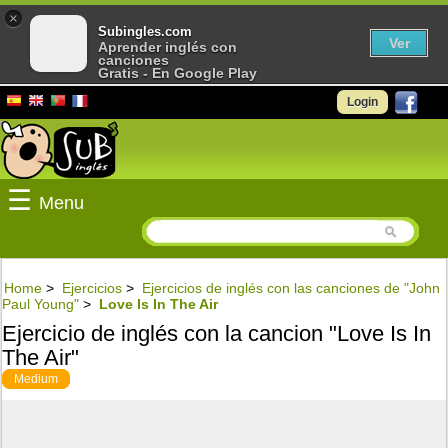
×
Subingles.com
Ver
Aprender inglés con
canciones
Gratis - En Google Play
Login
☰
Menu
Home
>
Ejercicios
>
Ejercicios de inglés con las canciones de "John
Paul Young"
>
Love Is In The Air
Ejercicio de inglés con la cancion "Love Is In
The Air"
Medium