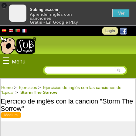
×
Subingles.com
Ver
Aprender inglés con
canciones
Gratis - En Google Play
Login
☰
Menu
Home
>
Ejercicios
>
Ejercicios de inglés con las canciones de
"Epica"
>
Storm The Sorrow
Ejercicio de inglés con la cancion "Storm The
Sorrow"
Medium