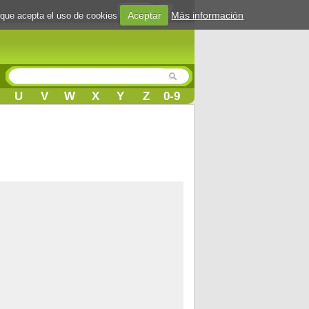
Login
Aceptar
Más información
 que acepta el uso de cookies
U
V
W
X
Y
Z
0-9