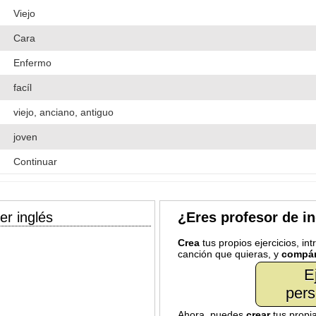
Viejo
Cara
Enfermo
facíl
viejo, anciano, antiguo
joven
Continuar
er inglés
¿Eres profesor de i
Crea
tus propios ejercicios, in
canción que quieras, y
compár
E
pers
Ahora, puedes
crear
tus propi