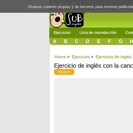
Usamos cookies propias y de terceros para mostrar publici
Ejercicios
Lista de reproducción
Cont
A
B
C
D
E
F
G
Home
>
Ejercicios
>
Ejercicios de inglés
Ejercicio de inglés con la ca
Medium