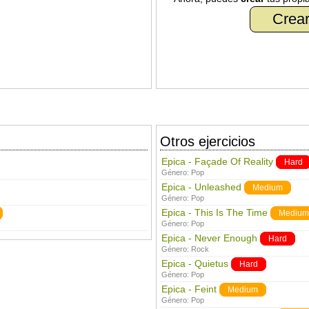
Crear
Otros ejercicios
Epica - Façade Of Reality
Hard
Género:
Pop
Epica - Unleashed
Medium
Género:
Pop
Epica - This Is The Time
Medium
Género:
Pop
Epica - Never Enough
Hard
Género:
Rock
Epica - Quietus
Hard
Género:
Pop
Epica - Feint
Medium
Género:
Pop