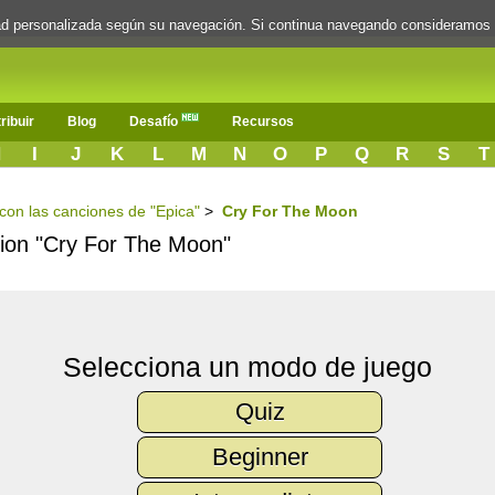
dad personalizada según su navegación. Si continua navegando consideramos
ribuir
Blog
Desafío
Recursos
H
I
J
K
L
M
N
O
P
Q
R
S
T
 con las canciones de "Epica"
>
Cry For The Moon
ncion "Cry For The Moon"
Selecciona un modo de juego
Quiz
Beginner