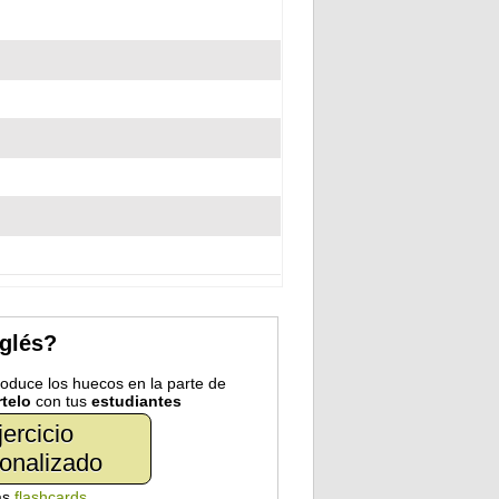
nglés?
troduce los huecos en la parte de
telo
con tus
estudiantes
jercicio
onalizado
as
flashcards
.