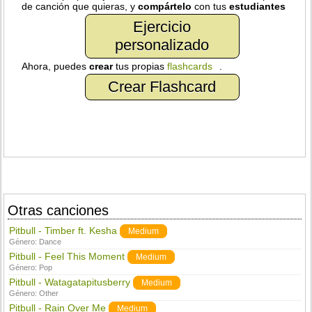
de canción que quieras, y
compártelo
con tus
estudiantes
Ejercicio
personalizado
Ahora, puedes
crear
tus propias
flashcards
.
Crear Flashcard
Otras canciones
Pitbull - Timber ft. Kesha
Medium
Género:
Dance
Pitbull - Feel This Moment
Medium
Género:
Pop
Pitbull - Watagatapitusberry
Medium
Género:
Other
Pitbull - Rain Over Me
Medium