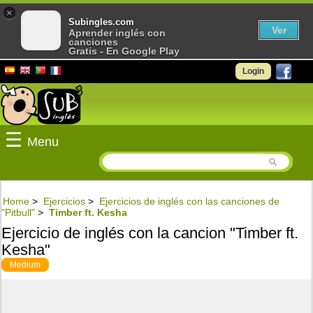
×
Subingles.com
Ver
Aprender inglés con
canciones
Gratis - En Google Play
Login
☰
Menu
Home
>
Ejercicios
>
Ejercicios de inglés con las canciones de
"Pitbull"
>
Timber ft. Kesha
Ejercicio de inglés con la cancion "Timber ft.
Kesha"
Medium