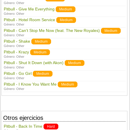
Género:
Other
Pitbull - Give Me Everything
Medium
Género:
Other
Pitbull - Hotel Room Service
Medium
Género:
Other
Pitbull - Can't Stop Me Now (feat. The New Royales)
Medium
Género:
Other
Pitbull - Shake
Medium
Género:
Other
Pitbull - Krazy
Medium
Género:
Other
Pitbull - Shut It Down (with Akon)
Medium
Género:
Other
Pitbull - Go Girl
Medium
Género:
Other
Pitbull - I Know You Want Me
Medium
Género:
Other
Otros ejercicios
Pitbull - Back In Time
Hard