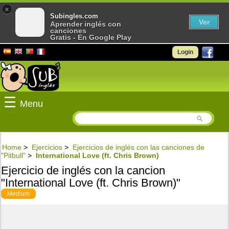
×
Subingles.com
Ver
Aprender inglés con
canciones
Gratis - En Google Play
Login
☰
Menu
Home
>
Ejercicios
>
Ejercicios de inglés con las canciones de
"Pitbull"
>
International Love (ft. Chris Brown)
Ejercicio de inglés con la cancion
"International Love (ft. Chris Brown)"
Medium