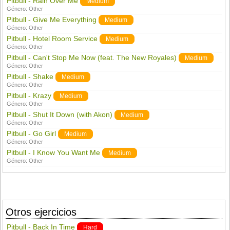
Pitbull - Rain Over Me
Medium
Género:
Other
Pitbull - Give Me Everything
Medium
Género:
Other
Pitbull - Hotel Room Service
Medium
Género:
Other
Pitbull - Can't Stop Me Now (feat. The New Royales)
Medium
Género:
Other
Pitbull - Shake
Medium
Género:
Other
Pitbull - Krazy
Medium
Género:
Other
Pitbull - Shut It Down (with Akon)
Medium
Género:
Other
Pitbull - Go Girl
Medium
Género:
Other
Pitbull - I Know You Want Me
Medium
Género:
Other
Otros ejercicios
Pitbull - Back In Time
Hard