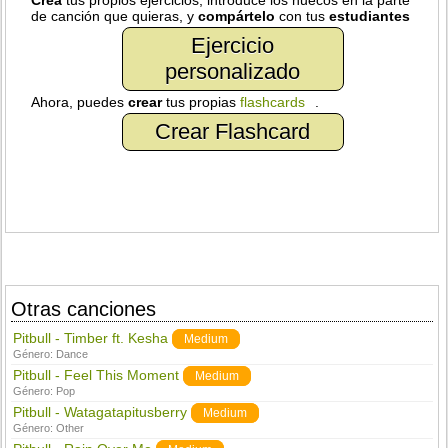
Crea
tus propios ejercicios, introduce los huecos en la parte
de canción que quieras, y
compártelo
con tus
estudiantes
Ejercicio
personalizado
Ahora, puedes
crear
tus propias
flashcards
.
Crear Flashcard
Otras canciones
Pitbull - Timber ft. Kesha
Medium
Género:
Dance
Pitbull - Feel This Moment
Medium
Género:
Pop
Pitbull - Watagatapitusberry
Medium
Género:
Other