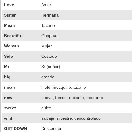
Love
Amor
Sister
Hermana
Mean
Tacaño
Beautiful
Guapa/o
Woman
Mujer
Side
Costado
Mr
Sr (señor)
big
grande
mean
malo, mezquino, tacaño
new
nuevo, fresco, reciente, moderno
sweet
dulce
wild
salvaje, silvestre, descontrolado
GET DOWN
Descender