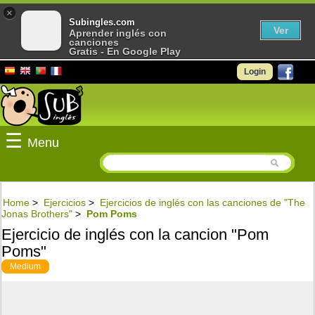
×
Subingles.com
Ver
Aprender inglés con
canciones
Gratis - En Google Play
Login
☰
Menu
Home
>
Ejercicios
>
Ejercicios de inglés con las canciones de "The
Jonas Brothers"
>
Pom Poms
Ejercicio de inglés con la cancion "Pom
Poms"
Medium