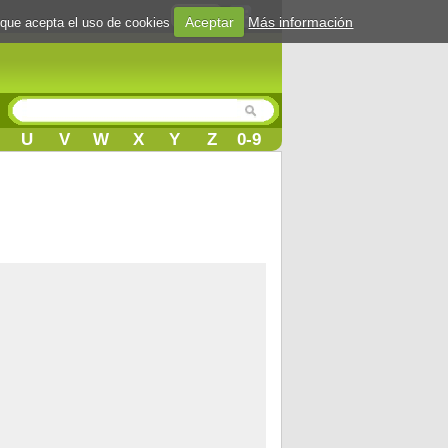
Login
Aceptar
Más información
 que acepta el uso de cookies
U
V
W
X
Y
Z
0-9