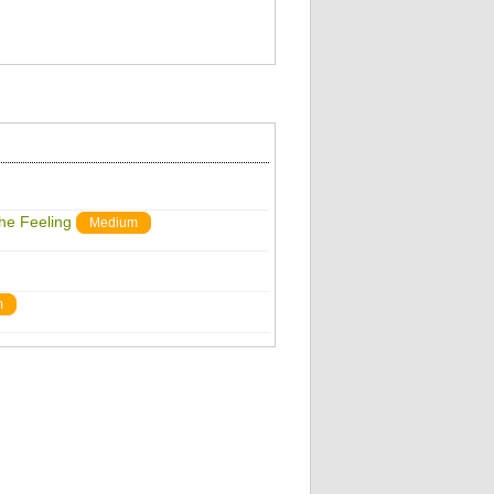
The Feeling
Medium
m