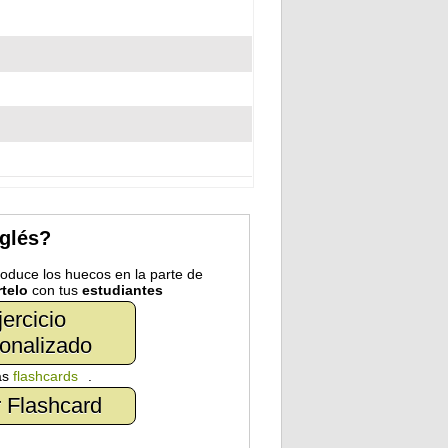
nglés?
troduce los huecos en la parte de
telo
con tus
estudiantes
jercicio
onalizado
as
flashcards
.
 Flashcard