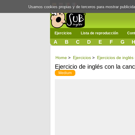
Usamos cookies propias y de terceros para mostrar publici
Ejercicios
Lista de reproducción
Cont
A
B
C
D
E
F
G
Home
>
Ejercicios
>
Ejercicios de inglé
Ejercicio de inglés con la can
Medium