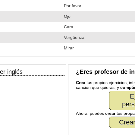
Por favor
Ojo
Cara
Vergüenza
Mirar
er inglés
¿Eres profesor de i
Crea
tus propios ejercicios, in
canción que quieras, y
compár
E
pers
Ahora, puedes
crear
tus propi
Crear