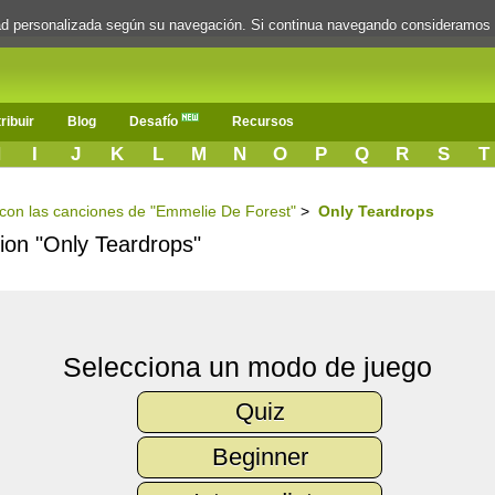
dad personalizada según su navegación. Si continua navegando consideramos
ribuir
Blog
Desafío
Recursos
H
I
J
K
L
M
N
O
P
Q
R
S
T
s con las canciones de "Emmelie De Forest"
>
Only Teardrops
cion "Only Teardrops"
Selecciona un modo de juego
Quiz
Beginner