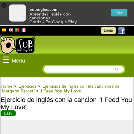
×
Subingles.com
Ver
Aprender inglés con
canciones
Gratis - En Google Play
Login
☰
Menu
Home
>
Ejercicios
>
Ejercicios de inglés con las canciones de
"Margaret Berger"
>
I Feed You My Love
Ejercicio de inglés con la cancion "I Feed You
My Love"
Easy