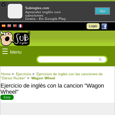
×
Subingles.com
Ver
Aprender inglés con
canciones
Gratis - En Google Play
Login
☰
Menu
Home
>
Ejercicios
>
Ejercicios de inglés con las canciones de
"Darius Rucker"
>
Wagon Wheel
Ejercicio de inglés con la cancion "Wagon
Wheel"
Easy