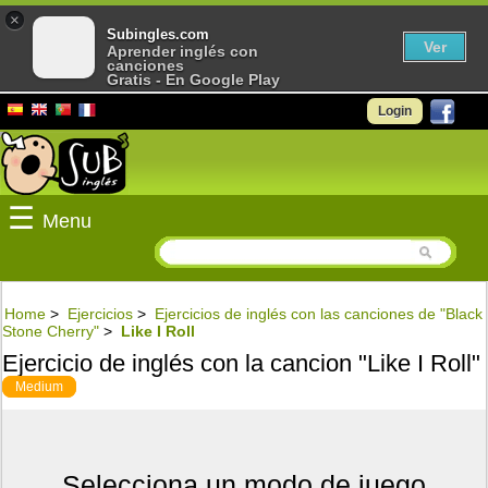
×
Subingles.com
Ver
Aprender inglés con
canciones
Gratis - En Google Play
Login
☰
Menu
Home
>
Ejercicios
>
Ejercicios de inglés con las canciones de "Black
Stone Cherry"
>
Like I Roll
Ejercicio de inglés con la cancion "Like I Roll"
Medium
Selecciona un modo de juego