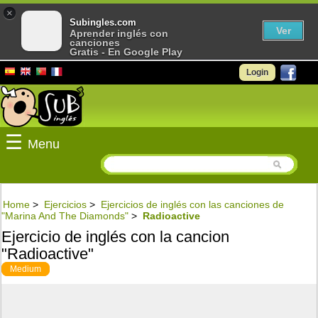
×
Subingles.com
Ver
Aprender inglés con
canciones
Gratis - En Google Play
Login
☰
Menu
Home
>
Ejercicios
>
Ejercicios de inglés con las canciones de
"Marina And The Diamonds"
>
Radioactive
Ejercicio de inglés con la cancion
"Radioactive"
Medium