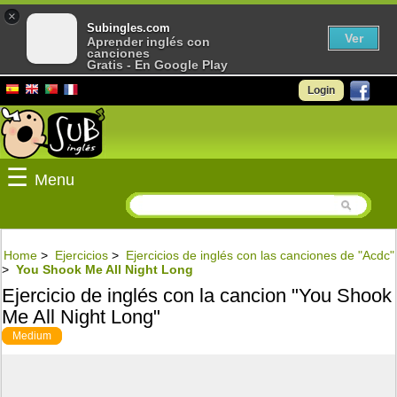
×
Subingles.com
Ver
Aprender inglés con
canciones
Gratis - En Google Play
Login
☰
Menu
Home
>
Ejercicios
>
Ejercicios de inglés con las canciones de "Acdc"
>
You Shook Me All Night Long
Ejercicio de inglés con la cancion "You Shook
Me All Night Long"
Medium