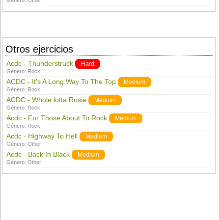
Género:
Other
Otros ejercicios
Acdc - Thunderstruck
Hard
Género:
Rock
ACDC - It's A Long Way To The Top
Medium
Género:
Rock
ACDC - Whole lotta Rosie
Medium
Género:
Rock
Acdc - For Those About To Rock
Medium
Género:
Rock
Acdc - Highway To Hell
Medium
Género:
Other
Acdc - Back In Black
Medium
Género:
Other