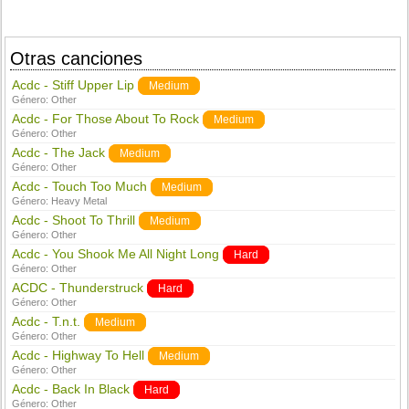
Otras canciones
Acdc - Stiff Upper Lip
Medium
Género:
Other
Acdc - For Those About To Rock
Medium
Género:
Other
Acdc - The Jack
Medium
Género:
Other
Acdc - Touch Too Much
Medium
Género:
Heavy Metal
Acdc - Shoot To Thrill
Medium
Género:
Other
Acdc - You Shook Me All Night Long
Hard
Género:
Other
ACDC - Thunderstruck
Hard
Género:
Other
Acdc - T.n.t.
Medium
Género:
Other
Acdc - Highway To Hell
Medium
Género:
Other
Acdc - Back In Black
Hard
Género:
Other