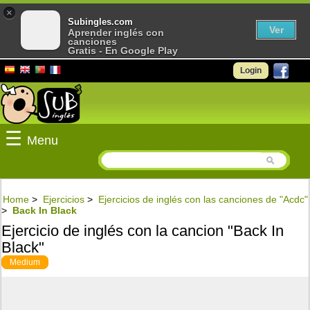
×
Subingles.com
Ver
Aprender inglés con
canciones
Gratis - En Google Play
Login
☰
Menu
Home
>
Ejercicios
>
Ejercicios de inglés con las canciones de "Acdc"
>
Back In Black
Ejercicio de inglés con la cancion "Back In
Black"
Medium