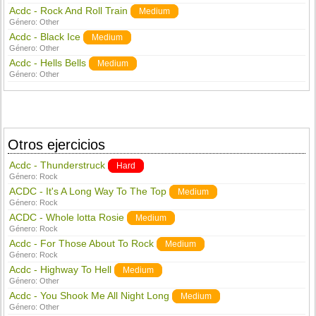
Acdc - Rock And Roll Train
Medium
Género:
Other
Acdc - Black Ice
Medium
Género:
Other
Acdc - Hells Bells
Medium
Género:
Other
Otros ejercicios
Acdc - Thunderstruck
Hard
Género:
Rock
ACDC - It's A Long Way To The Top
Medium
Género:
Rock
ACDC - Whole lotta Rosie
Medium
Género:
Rock
Acdc - For Those About To Rock
Medium
Género:
Rock
Acdc - Highway To Hell
Medium
Género:
Other
Acdc - You Shook Me All Night Long
Medium
Género:
Other