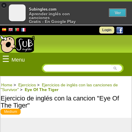
×
Subingles.com
Ver
Aprender inglés con
canciones
Gratis - En Google Play
Login
☰
Menu
Home
>
Ejercicios
>
Ejercicios de inglés con las canciones de
"Survivor"
>
Eye Of The Tiger
Ejercicio de inglés con la cancion "Eye Of
The Tiger"
Medium