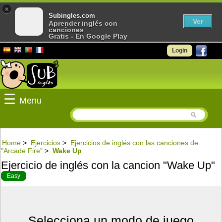
×
Subingles.com
Ver
Aprender inglés con
canciones
Gratis - En Google Play
Login
☰
Menu
Home
>
Ejercicios
>
Ejercicios de inglés con las canciones de
"Arcade Fire"
>
Wake Up
Ejercicio de inglés con la cancion "Wake Up"
Easy
Selecciona un modo de juego