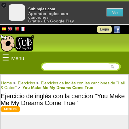
×
Subingles.com
Ver
Aprender inglés con
canciones
Gratis - En Google Play
Login
☰
Menu
Home
>
Ejercicios
>
Ejercicios de inglés con las canciones de "Hall
& Oates"
>
You Make Me My Dreams Come True
Ejercicio de inglés con la cancion "You Make
Me My Dreams Come True"
Medium