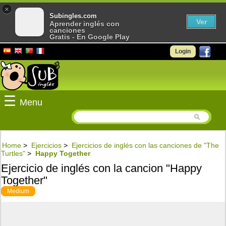
×
Subingles.com
Ver
Aprender inglés con
canciones
Gratis - En Google Play
Login
☰
Menu
Home
>
Ejercicios
>
Ejercicios de inglés con las canciones de "The
Turtles"
>
Happy Together
Ejercicio de inglés con la cancion "Happy
Together"
Medium