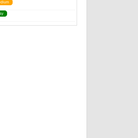
dium
sy