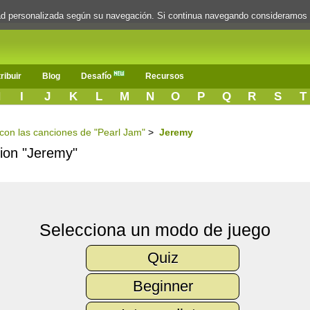
dad personalizada según su navegación. Si continua navegando consideramos
ribuir
Blog
Desafío
Recursos
H
I
J
K
L
M
N
O
P
Q
R
S
T
s con las canciones de "Pearl Jam"
>
Jeremy
cion "Jeremy"
Selecciona un modo de juego
Quiz
Beginner