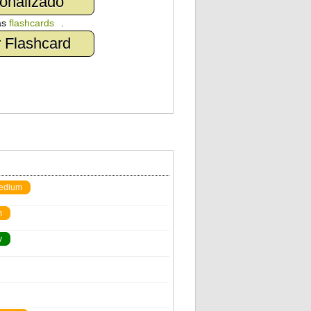
onalizado
as
flashcards
.
 Flashcard
edium
m
y