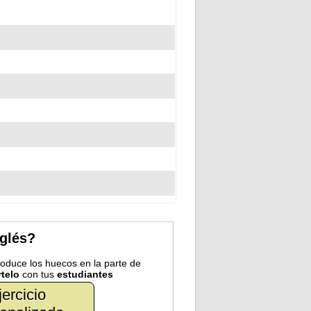
nglés?
troduce los huecos en la parte de
telo
con tus
estudiantes
jercicio