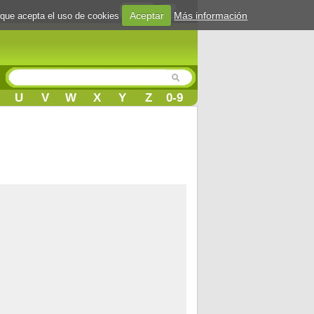
Login
Aceptar
Más información
 que acepta el uso de cookies
U
V
W
X
Y
Z
0-9