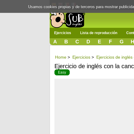
Usamos cookies propias y de terceros para mostrar publici
Ejercicios
Lista de reproducción
Cont
A
B
C
D
E
F
G
Home
>
Ejercicios
>
Ejercicios de inglé
Ejercicio de inglés con la can
Easy