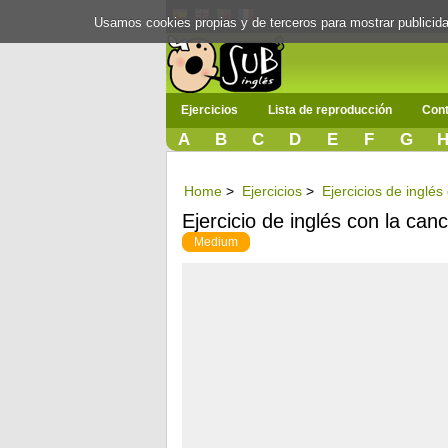
Usamos cookies propias y de terceros para mostrar publici
Ejercicios
Lista de reproducción
Cont
A
B
C
D
E
F
G
Home
>
Ejercicios
>
Ejercicios de inglés
Ejercicio de inglés con la canc
Medium