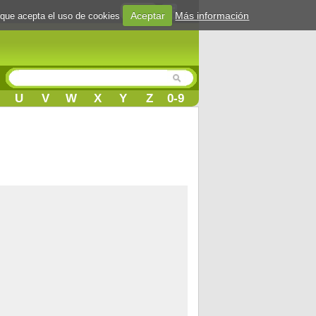
Login
Aceptar
Más información
 que acepta el uso de cookies
U
V
W
X
Y
Z
0-9