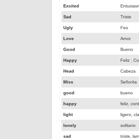
Excited
Entusias
Sad
Triste
Ugly
Feo
Love
Amor
Good
Bueno
Happy
Feliz ; C
Head
Cabeza
Miss
Señorita
good
bueno
happy
feliz, con
light
ligero, cl
lonely
solitario
sad
triste, l