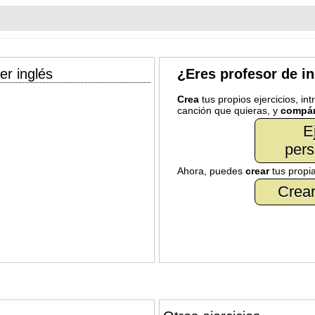
er inglés
¿Eres profesor de i
Crea
tus propios ejercicios, in
canción que quieras, y
compár
E
pers
Ahora, puedes
crear
tus propi
Crear