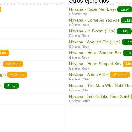
Otros ejercicios
Nirvana - Rape Me (Live)
Easy
Género:
Pop
Nirvana - Come As You Are
Eas
Género:
Rock
Nirvana - In Bloom (Live)
Easy
Género:
Rock
Nirvana - About A Girl (Live)
Eas
Género:
Rock
Nirvana - Heart-Shaped Box
ium
Ea
Género:
Rock
e
Nirvana - Heart Shaped Box
Medium
Me
Género:
Rock
ight
Nirvana - About A Girl
Medium
Medium
Género:
Other
ld
Nirvana - The Man Who Sold The
Easy
Género:
Other
Nirvana - Smells Like Teen Spirit
Género:
Other