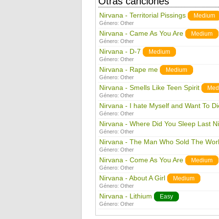
Otras canciones
Nirvana - Territorial Pissings
Medium
Género:
Other
Nirvana - Came As You Are
Medium
Género:
Other
Nirvana - D-7
Medium
Género:
Other
Nirvana - Rape me
Medium
Género:
Other
Nirvana - Smells Like Teen Spirit
Med
Género:
Other
Nirvana - I hate Myself and Want To Di
Género:
Other
Nirvana - Where Did You Sleep Last N
Género:
Other
Nirvana - The Man Who Sold The Wor
Género:
Other
Nirvana - Come As You Are
Medium
Género:
Other
Nirvana - About A Girl
Medium
Género:
Other
Nirvana - Lithium
Easy
Género:
Other