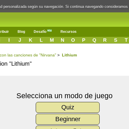
dad personalizada según su navegación. Si continua navegando consideramos
ribuir
Blog
Desafío
Recursos
H
I
J
K
L
M
N
O
P
Q
R
S
T
 con las canciones de "Nirvana"
>
Lithium
ion "Lithium"
Selecciona un modo de juego
Quiz
Beginner