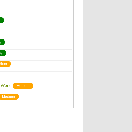
y
y
sy
dium
 World
Medium
Medium