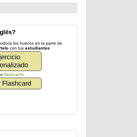
nglés?
troduce los huecos en la parte de
telo
con tus
estudiantes
jercicio
onalizado
as
flashcards
.
 Flashcard