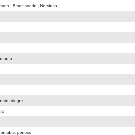
mado ; Emocionado ; Nervioso
ontento
tento, alegre
aro
amentable, penoso