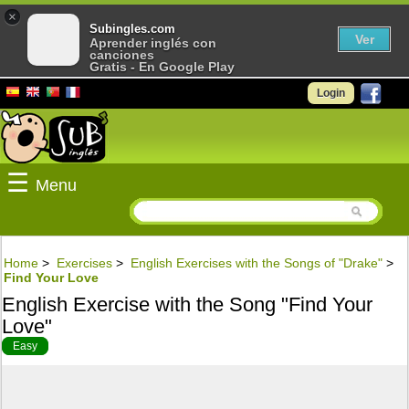
×
Subingles.com
Ver
Aprender inglés con
canciones
Gratis - En Google Play
Login
☰
Menu
Home
>
Exercises
>
English Exercises with the Songs of "Drake"
>
Find Your Love
English Exercise with the Song "Find Your
Love"
Easy