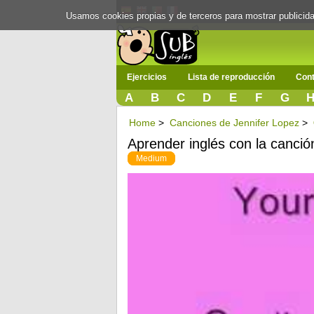
Usamos cookies propias y de terceros para mostrar publici
Ejercicios
Lista de reproducción
Cont
A
B
C
D
E
F
G
Home
>
Canciones de Jennifer Lopez
>
Aprender inglés con la canció
Medium