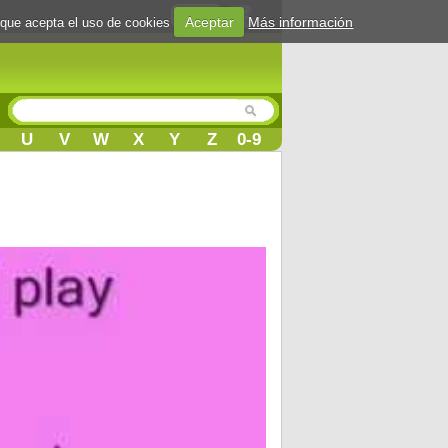
Login
Aceptar
Más información
 que acepta el uso de cookies
U
V
W
X
Y
Z
0-9