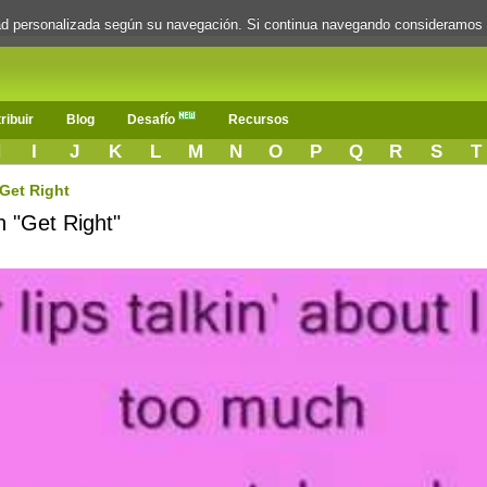
dad personalizada según su navegación. Si continua navegando consideramos
ribuir
Blog
Desafío
Recursos
H
I
J
K
L
M
N
O
P
Q
R
S
T
Get Right
n "Get Right"