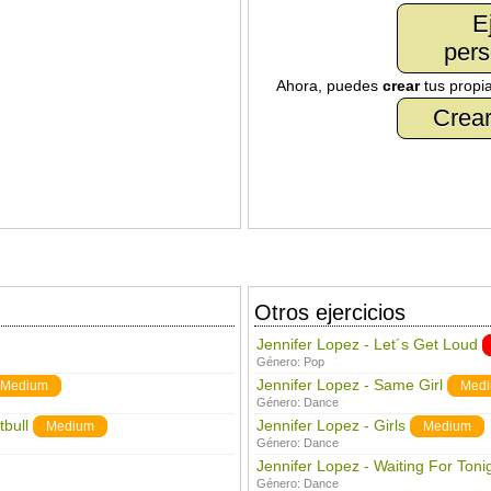
E
pers
Ahora, puedes
crear
tus propi
Crear
Otros ejercicios
Jennifer Lopez - Let´s Get Loud
Género:
Pop
Jennifer Lopez - Same Girl
Medium
Med
Género:
Dance
tbull
Jennifer Lopez - Girls
Medium
Medium
Género:
Dance
Jennifer Lopez - Waiting For Toni
Género:
Dance