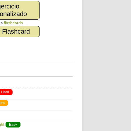
jercicio
onalizado
as
flashcards
.
 Flashcard
Hard
ium
ght
Easy