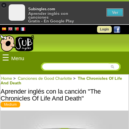
×
Subingles.com
Ver
Aprender inglés con
canciones
Gratis - En Google Play
Login
☰
Menu
Home
>
Canciones de Good Charlotte
>
The Chronicles Of Life
And Death
Aprender inglés con la canción "The
Chronicles Of Life And Death"
Medium