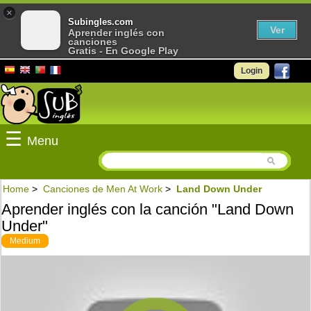
×
Subingles.com
Ver
Aprender inglés con
canciones
Gratis - En Google Play
Login
☰
Menu
Home
>
Canciones de Men At Work
>
Land Down Under
Aprender inglés con la canción "Land Down
Under"
Medium