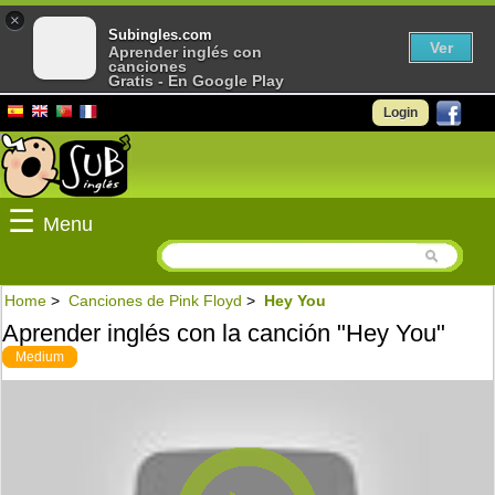
×
Subingles.com
Ver
Aprender inglés con
canciones
Gratis - En Google Play
Login
☰
Menu
Home
>
Canciones de Pink Floyd
>
Hey You
Aprender inglés con la canción "Hey You"
Medium