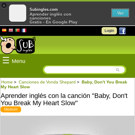
×
Subingles.com
Ver
Aprender inglés con
canciones
Gratis - En Google Play
Login
☰
Menu
Home
>
Canciones de Vonda Shepard
>
Baby, Don't You Break
My Heart Slow
Aprender inglés con la canción "Baby, Don't
You Break My Heart Slow"
Medium