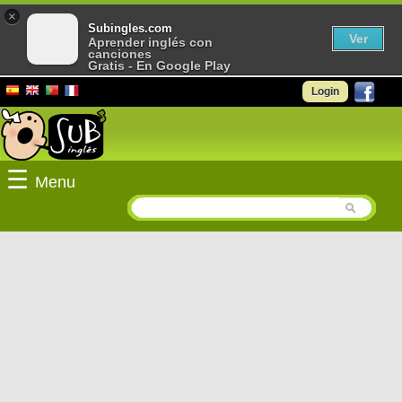
×
Subingles.com
Ver
Aprender inglés con
canciones
Gratis - En Google Play
Login
☰
Menu