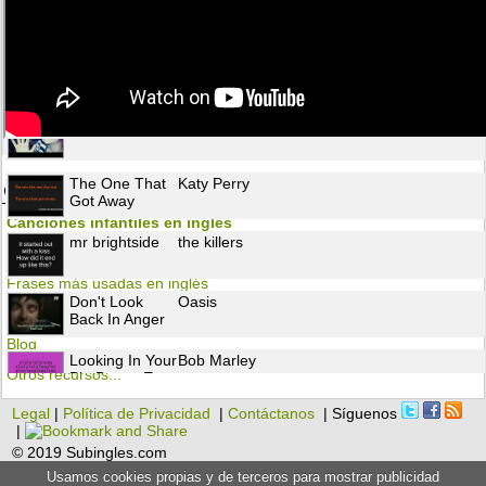
My Heart Will
Celine Dion
Go On
Chiquitita
Abba
The One That
Katy Perry
Otros recursos para aprender inglés
Got Away
Canciones infantiles en inglés
mr brightside
the killers
Flashcards
Frases más usadas en inglés
Don't Look
Oasis
Gramática
Back In Anger
Blog
Looking In Your
Bob Marley
Otros recursos...
Big Brown Eyes
Legal
|
Política de Privacidad
|
Contáctanos
| Síguenos
You Are Not
Michael
|
Alone
Jackson
© 2019 Subingles.com
Usamos cookies propias y de terceros para mostrar publicidad
Something
Robbie