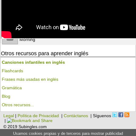
Queen Of
Juice Newton
Hearts
Angel Of The
Juice Newton
Morning
Otros recursos para aprender inglés
Canciones infantiles en inglés
Flashcards
Frases más usadas en inglés
Gramática
Blog
Otros recursos...
Legal
|
Política de Privacidad
|
Contáctanos
| Síguenos
|
© 2019 Subingles.com
Usamos cookies propias y de terceros para mostrar publicidad