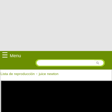
☰
Menu
-
Lista de reproducción
juice newton