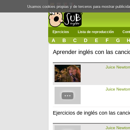
Usamos cookies propias y de terceros para mostrar publici
Ejercicios
Lista de reproducción
Cont
A
B
C
D
E
F
G
Aprender inglés con las canc
Juice Newto
Juice Newto
Ejercicios de inglés con las can
Juice Newto