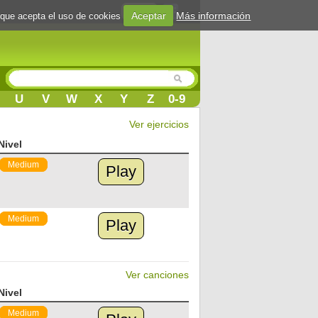
Login
Aceptar
Más información
 que acepta el uso de cookies
U
V
W
X
Y
Z
0-9
Ver ejercicios
Nivel
Medium
Play
Medium
Play
Ver canciones
Nivel
Medium