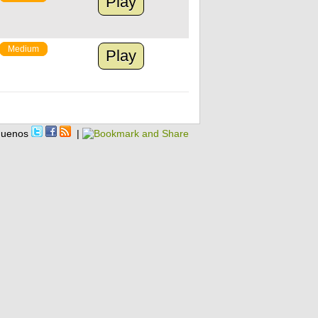
Play
Medium
Play
guenos
|