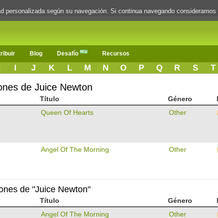
dad personalizada según su navegación. Si continua navegando consideramos
ribuir
Blog
Desafío
Recursos
H
I
J
K
L
M
N
O
P
Q
R
S
T
iones de Juice Newton
Título
Género
n
Queen Of Hearts
Other
n
Angel Of The Morning
Other
ciones de "Juice Newton"
Título
Género
n
Angel Of The Morning
Other